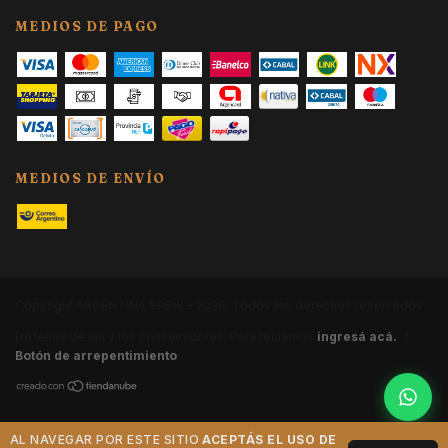
MEDIOS DE PAGO
MEDIOS DE ENVÍO
Copyright ARGENTINA BREW - 2026. Todos los derechos reservados.
Defensa de las y los consumidores. Para reclamos
ingresá acá.
/
Botón de arrepentimiento
AL NAVEGAR POR ESTE SITIO
ACEPTÁS EL USO DE