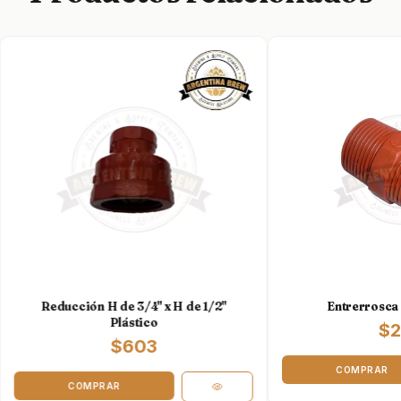
Reducción H de 3/4" x H de 1/2"
Entrerrosca 
Plástico
$2
$603