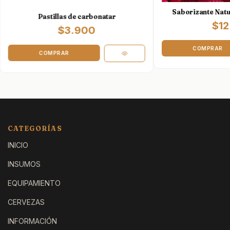
Saborizante Natu
Pastillas de carbonatar
$12
$3.900
COMPRAR
CATEGORÍAS
INICIO
INSUMOS
EQUIPAMIENTO
CERVEZAS
INFORMACIÓN