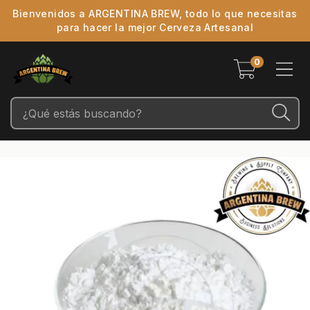
Bienvenidos a ARGENTINA BREW, todo lo que necesitas
para hacer la mejor Cerveza Artesanal
0