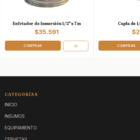
Enfriador de Inmersión 1/2" x 7 m
Cupla de 1/
$35.591
$2
CATEGORÍAS
INICIO
INSUMOS
EQUIPAMIENTO
CERVEZAS