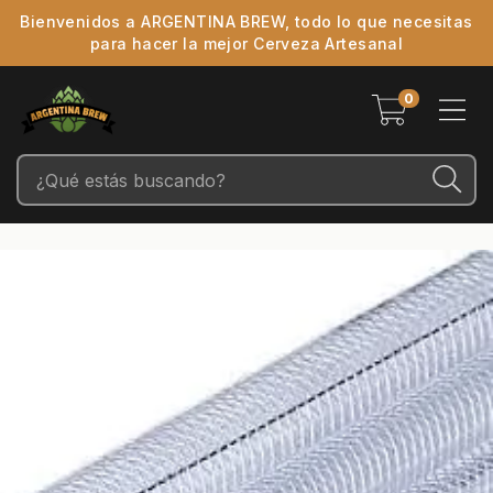
Bienvenidos a ARGENTINA BREW, todo lo que necesitas
para hacer la mejor Cerveza Artesanal
0