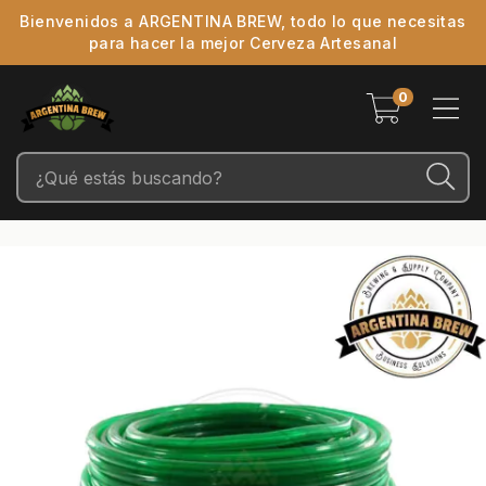
Bienvenidos a ARGENTINA BREW, todo lo que necesitas
para hacer la mejor Cerveza Artesanal
0