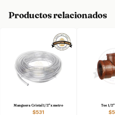
Productos relacionados
Manguera Cristal 1/2" x metro
Tee 1/2"
$531
$5