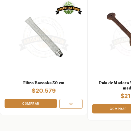
Filtro Bazooka 30 cm
Pala de Madera A
med
$20.579
$21
COMPRAR