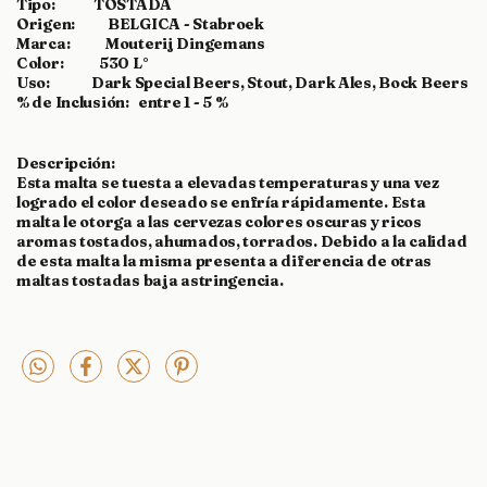
Tipo: TOSTADA
Origen: BELGICA - Stabroek
Marca: Mouterij Dingemans
Color: 530 L°
Uso: Dark Special Beers, Stout, Dark Ales, Bock Beers
% de Inclusión: entre 1 - 5 %
Descripción:
Esta malta se tuesta a elevadas temperaturas y una vez
logrado el color deseado se enfría rápidamente. Esta
malta le otorga a las cervezas colores oscuras y ricos
aromas tostados, ahumados, torrados. Debido a la calidad
de esta malta la misma presenta a diferencia de otras
maltas tostadas baja astringencia.