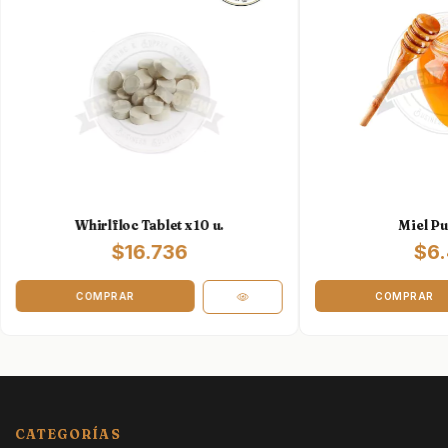
Whirlfloc Tablet x 10 u.
Miel Pur
$16.736
$6.
CATEGORÍAS