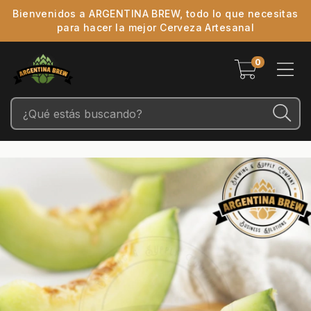
Bienvenidos a ARGENTINA BREW, todo lo que necesitas
para hacer la mejor Cerveza Artesanal
0