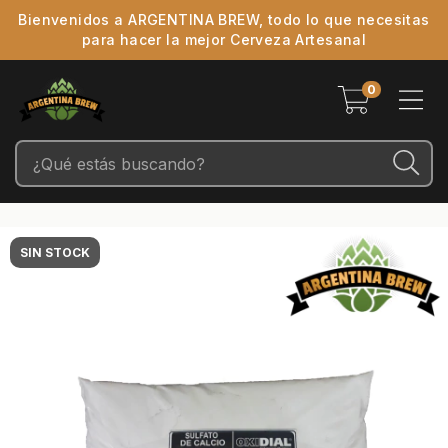
Bienvenidos a ARGENTINA BREW, todo lo que necesitas
para hacer la mejor Cerveza Artesanal
0
SIN STOCK