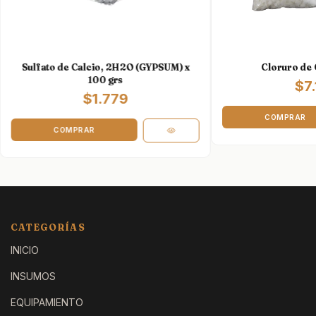
Sulfato de Calcio, 2H2O (GYPSUM) x
Cloruro de C
100 grs
$7.
$1.779
CATEGORÍAS
INICIO
INSUMOS
EQUIPAMIENTO