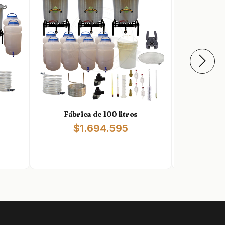
Fábrica de 100 litros
Empre
$1.694.595
$