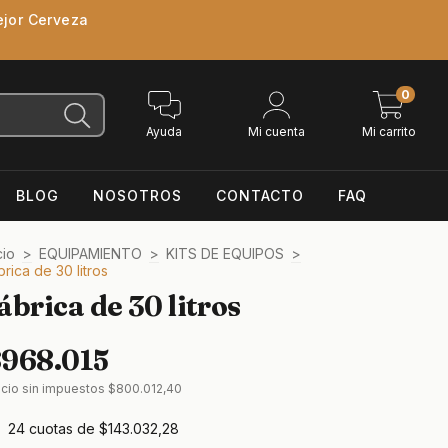
ejor Cerveza
0
Ayuda
Mi cuenta
Mi carrito
BLOG
NOSOTROS
CONTACTO
FAQ
cio
>
EQUIPAMIENTO
>
KITS DE EQUIPOS
>
brica de 30 litros
ábrica de 30 litros
$968.015
ecio sin impuestos
$800.012,40
24
cuotas de
$143.032,28