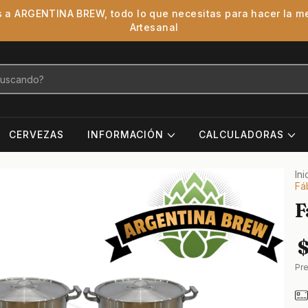
 a ARGENTINA BREW, todo lo que necesitas para hacer la m
Artesanal
CERVEZAS
INFORMACIÓN
CALCULADORAS
Ini
Fá
F
Pr