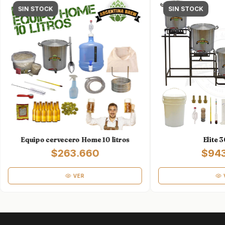
SIN STOCK
SIN STOCK
Equipo cervecero Home 10 litros
Elite 3
$263.660
$943
VER