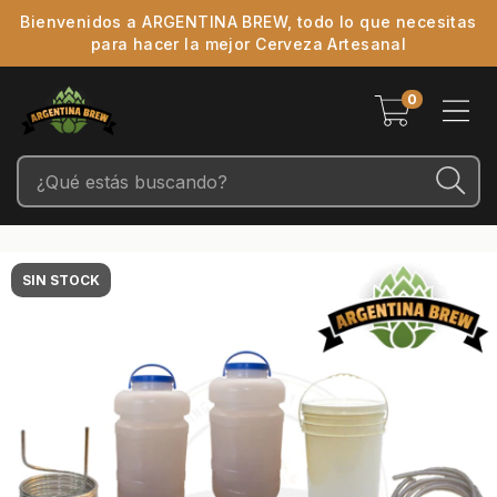
Bienvenidos a ARGENTINA BREW, todo lo que necesitas
para hacer la mejor Cerveza Artesanal
0
SIN STOCK