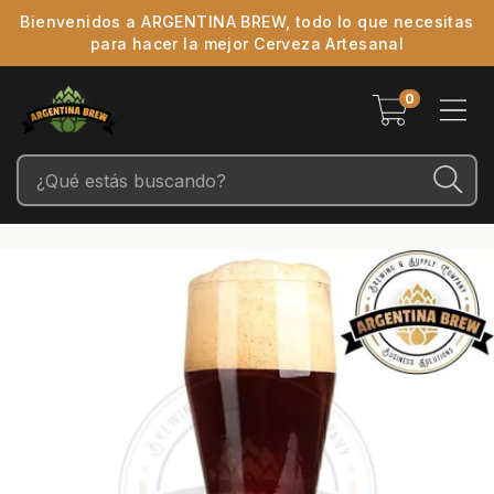
Bienvenidos a ARGENTINA BREW, todo lo que necesitas
para hacer la mejor Cerveza Artesanal
0