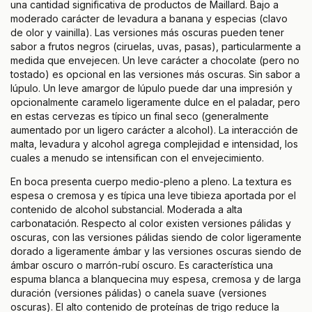
una cantidad significativa de productos de Maillard. Bajo a
moderado carácter de levadura a banana y especias (clavo
de olor y vainilla). Las versiones más oscuras pueden tener
sabor a frutos negros (ciruelas, uvas, pasas), particularmente a
medida que envejecen. Un leve carácter a chocolate (pero no
tostado) es opcional en las versiones más oscuras. Sin sabor a
lúpulo. Un leve amargor de lúpulo puede dar una impresión y
opcionalmente caramelo ligeramente dulce en el paladar, pero
en estas cervezas es típico un final seco (generalmente
aumentado por un ligero carácter a alcohol). La interacción de
malta, levadura y alcohol agrega complejidad e intensidad, los
cuales a menudo se intensifican con el envejecimiento.
En boca presenta cuerpo medio-pleno a pleno. La textura es
espesa o cremosa y es típica una leve tibieza aportada por el
contenido de alcohol substancial. Moderada a alta
carbonatación. Respecto al color existen versiones pálidas y
oscuras, con las versiones pálidas siendo de color ligeramente
dorado a ligeramente ámbar y las versiones oscuras siendo de
ámbar oscuro o marrón-rubí oscuro. Es característica una
espuma blanca a blanquecina muy espesa, cremosa y de larga
duración (versiones pálidas) o canela suave (versiones
oscuras). El alto contenido de proteínas de trigo reduce la