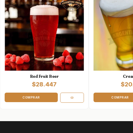
Red Fruit Beer
Crea
$28.447
$20
COMPRAR
COMPRAR