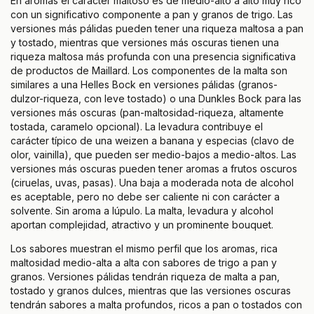
En aromas el carácter maltoso es de medio-alto a alto muy rico
con un significativo componente a pan y granos de trigo. Las
versiones más pálidas pueden tener una riqueza maltosa a pan
y tostado, mientras que versiones más oscuras tienen una
riqueza maltosa más profunda con una presencia significativa
de productos de Maillard. Los componentes de la malta son
similares a una Helles Bock en versiones pálidas (granos-
dulzor-riqueza, con leve tostado) o una Dunkles Bock para las
versiones más oscuras (pan-maltosidad-riqueza, altamente
tostada, caramelo opcional). La levadura contribuye el
carácter típico de una weizen a banana y especias (clavo de
olor, vainilla), que pueden ser medio-bajos a medio-altos. Las
versiones más oscuras pueden tener aromas a frutos oscuros
(ciruelas, uvas, pasas). Una baja a moderada nota de alcohol
es aceptable, pero no debe ser caliente ni con carácter a
solvente. Sin aroma a lúpulo. La malta, levadura y alcohol
aportan complejidad, atractivo y un prominente bouquet.
Los sabores muestran el mismo perfil que los aromas, rica
maltosidad medio-alta a alta con sabores de trigo a pan y
granos. Versiones pálidas tendrán riqueza de malta a pan,
tostado y granos dulces, mientras que las versiones oscuras
tendrán sabores a malta profundos, ricos a pan o tostados con